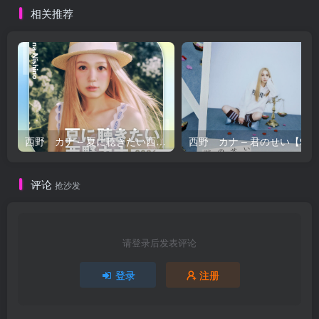
相关推荐
西野 カナ – 夏に聴きたい西野カナ2026【44.1kHz／16bit】日本区
西野 カナ – 
评论
抢沙发
请登录后发表评论
登录
注册