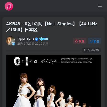
AKB48 – 0と1の间【No.1 Singles】【44.1kHz
／16bit】日本区
OppsUplus
关注
私信
25年2月27日 20:32更新
0
26