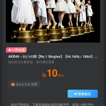
付费资源
AKB48 – 0と1の间【No.1 Singles】【44.1kHz／16bit】日本区
此内容为付费资源，请付费后查看
10
积分
免费
蓝宝石天使
登录购买
本站严禁盗转，下载资源都会追踪到账号IP，发现一律封号封