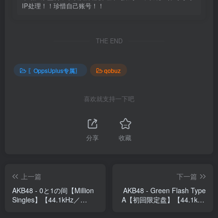
IP处理！！珍惜自己账号！！
THE END
〖OppsUplus专属〗
qobuz
喜欢就支持一下吧
分享
收藏
上一篇
下一篇
AKB48 - 0と1の间【Million
AKB48 - Green Flash Type
Singles】【44.1kHz／
A【初回限定盘】【44.1kHz
16bit】日本区
／16bit】日本区