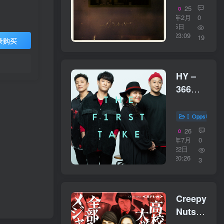
／
25
16bit】
年2月
0
5日
日本区
23:09
19
录购买
HY –
366日
(From
THE
〖OppsUplu
FIRST
26
TAKE)
年7月
0
22日
【44.1kHz
20:26
3
／
16bit】
日本区
Creepy
Nuts –