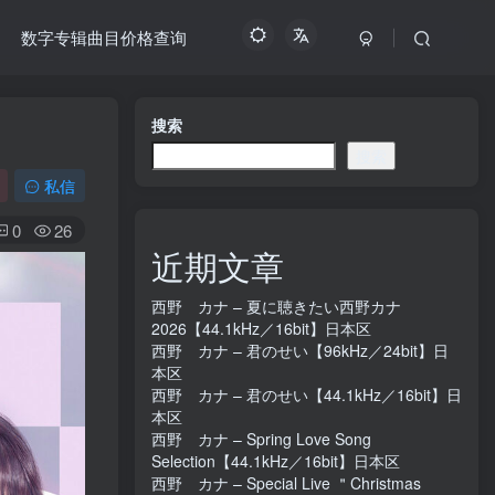
数字专辑曲目价格查询
搜索
搜索
私信
0
26
近期文章
西野 カナ – 夏に聴きたい西野カナ
2026【44.1kHz／16bit】日本区
西野 カナ – 君のせい【96kHz／24bit】日
本区
西野 カナ – 君のせい【44.1kHz／16bit】日
本区
西野 カナ – Spring Love Song
Selection【44.1kHz／16bit】日本区
西野 カナ – Special Live ＂Christmas