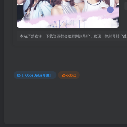
本站严禁盗转，下载资源都会追踪到账号IP，发现一律封号封IP
〖OppsUplus专属〗
qobuz