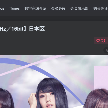
buz
iTunes
数字商城介绍
会员必读
会员俱乐部
购买凭证
kHz／16bit】日本区
关注