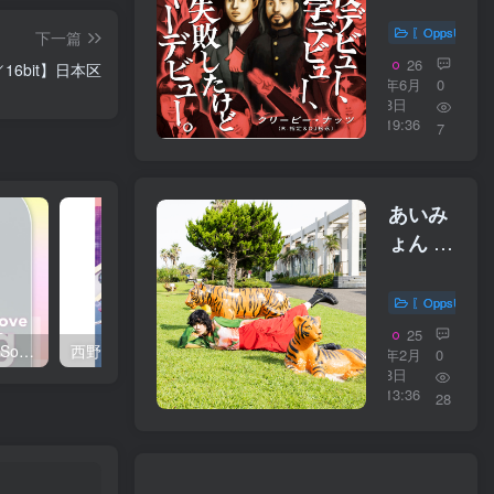
高校デ
ビュ
〖OppsUplu
下一篇
ー、大
26
／16bit】日本区
学デビ
年6月
0
8日
ュー、
19:36
7
全部失
敗した
けどメ
あいみ
ジャー
ょん –
デビュ
ハート
ー。
【48kHz
〖OppsUplu
【44.1kHz
／
25
／
西野 カナ – Spring Love Song Selection【44.1kHz／16bit】日本区
西野 カナ – Special Live ＂Christmas Magic＂【48kHz／24bit】日本区
24bit】
年2月
0
16bit】
8日
日本区
13:36
日本区
28