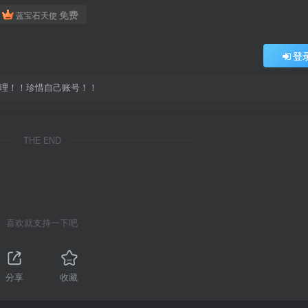
免费
蓝宝石天使
登
处理！！珍惜自己账号！！
THE END
喜欢就支持一下吧
分享
收藏