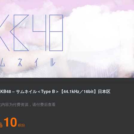
AKB48 – サムネイル＜Type B＞【44.1kHz／16bit】日本区
此内容为付费资源，请付费后查看
10
积分