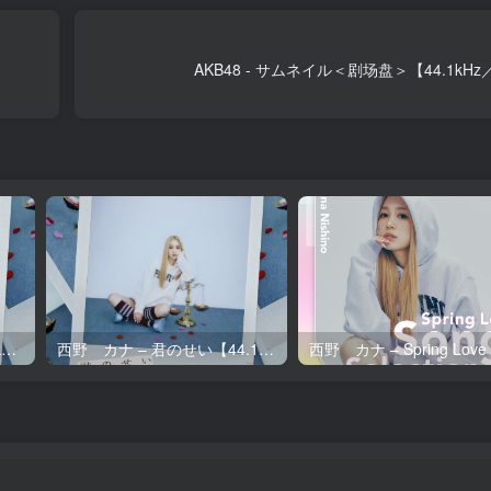
AKB48 - サムネイル＜剧场盘＞【44.1kHz
西野 カナ – 君のせい【96kHz／24bit】日本区
西野 カナ – 君のせい【44.1kHz／16bit】日本区