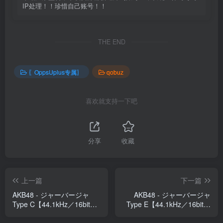
IP处理！！珍惜自己账号！！
THE END
〖OppsUplus专属〗
qobuz
喜欢就支持一下吧
分享
收藏
上一篇
下一篇
AKB48 - ジャーバージャ
AKB48 - ジャーバージャ
Type C【44.1kHz／16bit】
Type E【44.1kHz／16bit】
日本区
日本区