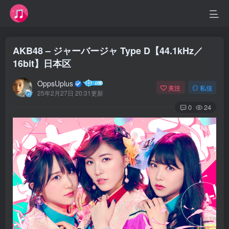
AKB48 – ジャーバージャ Type D【44.1kHz／
16bit】日本区
OppsUplus
关注
私信
25年2月27日 20:31更新
0
24