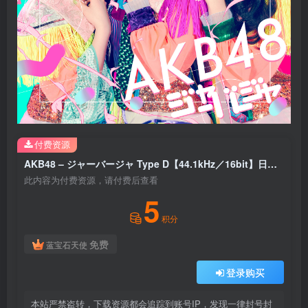
付费资源
AKB48 – ジャーバージャ Type D【44.1kHz／16bit】日本区
此内容为付费资源，请付费后查看
5
积分
免费
蓝宝石天使
登录购买
本站严禁盗转，下载资源都会追踪到账号IP，发现一律封号封