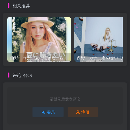
相关推荐
西野 カナ – 夏に聴きたい西野カナ2026【44.1kHz／16bit】日本区
西野 カナ – 
评论
抢沙发
请登录后发表评论
登录
注册