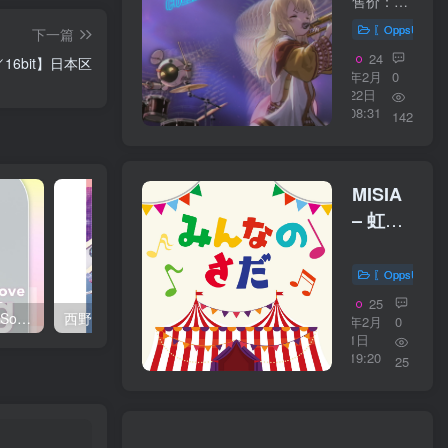
SALLA.R
售价：2307日元 购买链接：https://ototoy.jp/_/default/p/562179
Cover
〖OppsUplu
下一篇
Collection
24
／16bit】日本区
Vol.1【44.
年2月
0
22日
／
08:31
142
16bit】
MISIA
– 虹～
ヒーロ
ー～
〖OppsUplu
【48kHz
25
西野 カナ – Spring Love Song Selection【44.1kHz／16bit】日本区
西野 カナ – Special Live ＂Christmas Magic＂【48kHz／24bit】日本区
／
年2月
0
1日
24bit】
19:20
25
日本区