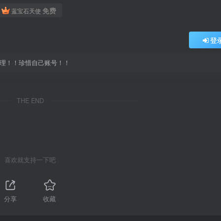
免费
蓝宝石天使
登
处理！！珍惜自己账号！！
THE END
喜欢就支持一下吧
分享
收藏