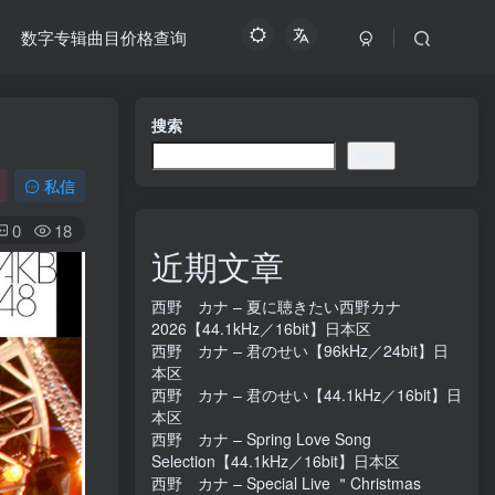
数字专辑曲目价格查询
搜索
搜索
私信
0
18
近期文章
西野 カナ – 夏に聴きたい西野カナ
2026【44.1kHz／16bit】日本区
西野 カナ – 君のせい【96kHz／24bit】日
本区
西野 カナ – 君のせい【44.1kHz／16bit】日
本区
西野 カナ – Spring Love Song
Selection【44.1kHz／16bit】日本区
西野 カナ – Special Live ＂Christmas