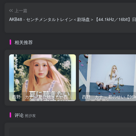
上一篇
AKB48 - センチメンタルトレイン＜剧场盘＞【44.1kHz／16bit】
相关推荐
西野 カナ – 夏に聴きたい西野カナ2026【44.1kHz／16bit】日本区
评论
抢沙发