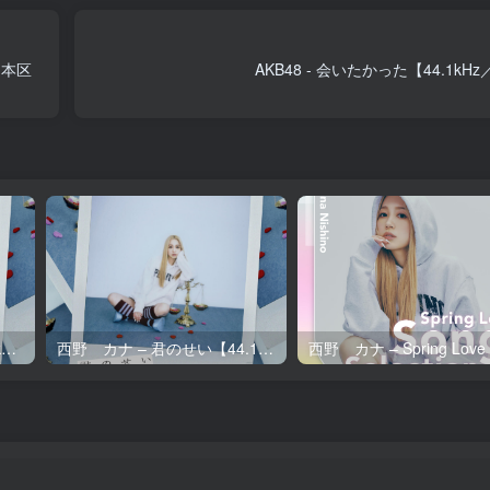
日本区
AKB48 - 会いたかった【44.1kHz
西野 カナ – 君のせい【96kHz／24bit】日本区
西野 カナ – 君のせい【44.1kHz／16bit】日本区