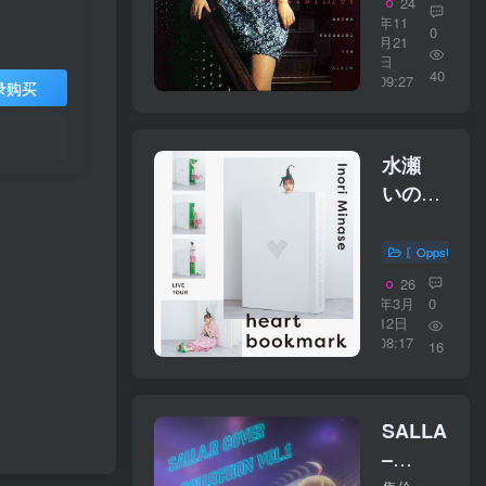
24
24bit】
年11
0
日本区
月21
日
40
09:27
录购买
水瀬
いのり
– Inori
Minase
〖OppsUplu
LIVE
26
TOUR
年3月
0
12日
2024
08:17
16
heart
bookmark
／
SALLA.R
16bit】
–
日本区