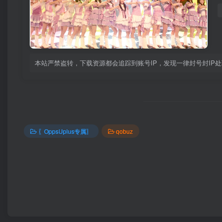
本站严禁盗转，下载资源都会追踪到账号IP，发现一律封号封IP
〖OppsUplus专属〗
qobuz