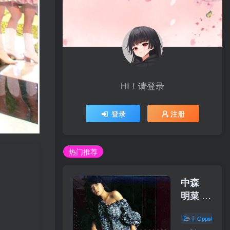
HI！请登录
登录
注册
热门推荐
中森
明菜 –
POSSIBIL
〖OppsUplu
／