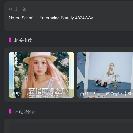
上一篇
Noren Schmitt - Embracing Beauty 4824WAV
相关推荐
西野 カナ – 夏に聴きたい西野カナ2026【44.1kHz／16bit】日本区
评论
抢沙发