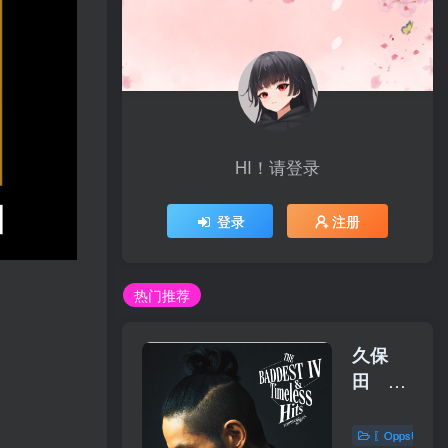
HI！请登录
登录
注册
热门推荐
久保
田 利
伸 –
THE
〖OppsUplu