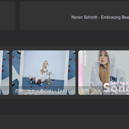
Noren Schmitt - Embracing Be
西野 カナ – 君のせい【96kHz／24bit】日本区
西野 カナ – 君のせい【44.1kHz／16bit】日本区