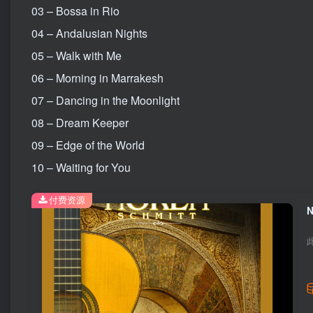
03 – Bossa in Rio
04 – Andalusian Nights
05 – Walk with Me
06 – Morning in Marrakesh
07 – Dancing in the Moonlight
08 – Dream Keeper
09 – Edge of the World
10 – Waiting for You
付费资源
N