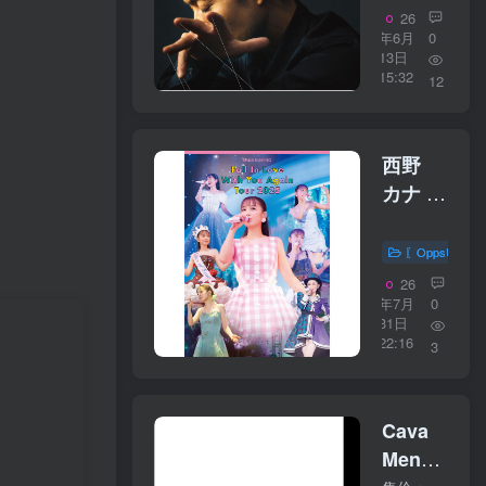
BADDEST
26
Ⅳ＆
年6月
0
13日
Timeless
15:32
12
Hits【44.1
／
16bit】
西野
日本区
カナ –
Fall In
Love
〖OppsUplu
With
26
You
年7月
0
31日
Again
22:16
3
Tour
2025
(Live
Cava
on Fall
Menzies
In