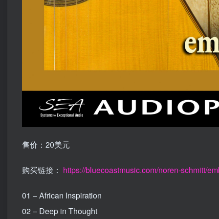
售价：20美元
购买链接：
https://bluecoastmusic.com/noren-schmitt/e
01 – African Inspiration
02 – Deep in Thought