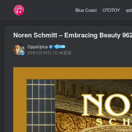
Blue Coast
OTOTOY
qo
Noren Schmitt – Embracing Beauty 9
OppsUplus
25年3月30日 10:46更新