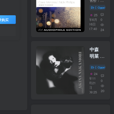
Nick
售价：20美元 购买链接：https://bluecoastmusic.com/cava-menzies-nick-phillips/moment-to-moment 01 - Fire and Rain02 - Little Brother03 - Finding The Way Out04 - We Kiss In A Shadow0...
Love
Phillips
〖OppsUplu
With
–
25
You
Moment
年6月
0
录购买
Again
16日
To
17:40
Tour
24
Moment
2025)
9624WAV
【44.1kHz
中森
／
明菜 –
16bit】
CRIMSON
日本区
〖OppsUplu
(+1; オ
24
リジナ
年11
0
ル・カ
月21
日
ラオケ
20
09:25
付;
2023ラ
ッカー