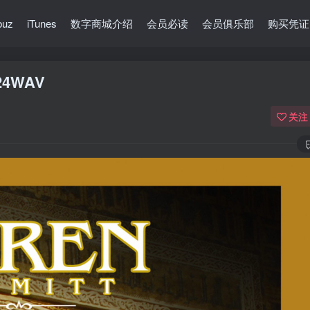
buz
iTunes
数字商城介绍
会员必读
会员俱乐部
购买凭证
624WAV
关注