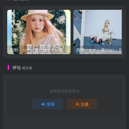
西野 カナ – 夏に聴きたい西野カナ2026【44.1kHz／16bit】日本区
西野 カナ – 
评论
抢沙发
请登录后发表评论
登录
注册