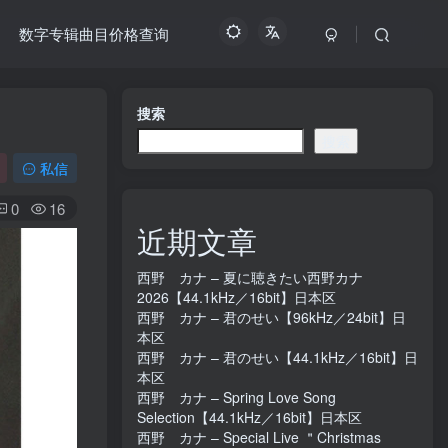
数字专辑曲目价格查询
搜索
搜索
私信
0
16
近期文章
西野 カナ – 夏に聴きたい西野カナ
2026【44.1kHz／16bit】日本区
西野 カナ – 君のせい【96kHz／24bit】日
本区
西野 カナ – 君のせい【44.1kHz／16bit】日
本区
西野 カナ – Spring Love Song
Selection【44.1kHz／16bit】日本区
西野 カナ – Special Live ＂Christmas