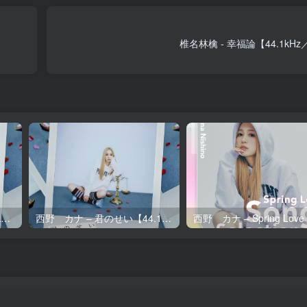
椎名林檎 - 幸福論【44.1kHz
西野 カナ – 君のせい【96kHz／24bit】日本区
西野 カナ – 君のせい【44.1kHz／16bit】日本区