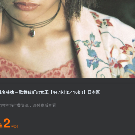
椎名林檎 – 歌舞伎町の女王【44.1kHz／16bit】日本区
此内容为付费资源，请付费后查看
2
积分