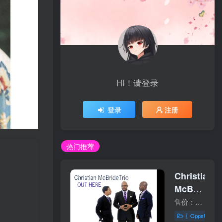
HI！请登录
登录
注册
热门推荐
Christian
McBride
Trio –
售价：30美元 购买链接：https://bluecoastmusic.com/christian-mcbride/out-here 01 - Ham Hocks and Cabbage02 - Hallelujah Time03 - I Guess I'll Have To Forget04 - Easy Walker05 - My F...
Out
〖OppsUplu