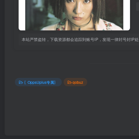
本站严禁盗转，下载资源都会追踪到账号IP，发现一律封号封IP处理！！
〖OppsUplus专属〗
qobuz