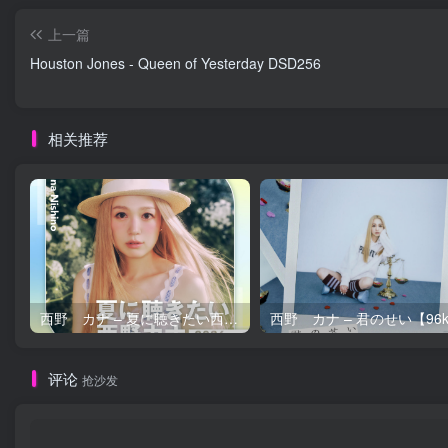
上一篇
Houston Jones - Queen of Yesterday DSD256
相关推荐
西野 カナ – 夏に聴きたい西野カナ2026【44.1kHz／16bit】日本区
评论
抢沙发