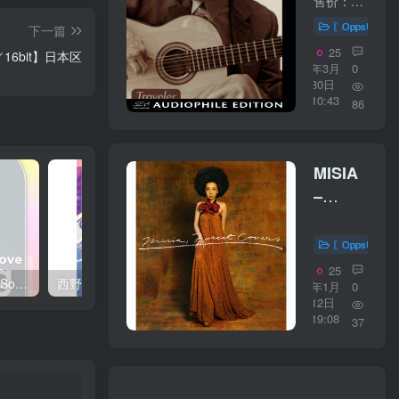
–
售价：30美元 购买链接：https://bluecoastmusic.com/gregory-james/traveler 01 - So She Said02 - Camino del Mar03 - Traveler04 - Angel of Mine05 - The Glide06 - We Can Make It07 - Ser...
Traveler
〖OppsUplu
下一篇
19224WAV
25
／16bit】日本区
年3月
0
30日
10:43
86
MISIA
–
MISIA
の森 -
〖OppsUplu
Forest
25
西野 カナ – Spring Love Song Selection【44.1kHz／16bit】日本区
西野 カナ – Special Live ＂Christmas Magic＂【48kHz／24bit】日本区
Covers-
年1月
0
12日
【44．
19:08
37
1kHz／
16bit】
日本区