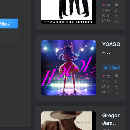
Here
26
19224WAV
年4月
0
10日
12:51
15
录购买
YOASOBI
–
Idol【96kH
／
〖OppsUplu
24bit】
25
日本区
年1月
0
12日
14:03
86
Gregory
James