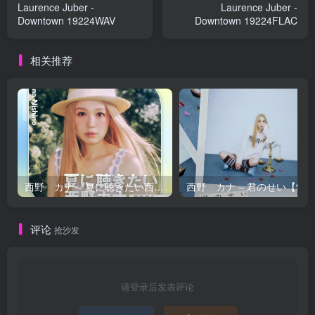
Laurence Juber -
Laurence Juber -
Downtown 19224WAV
Downtown 19224FLAC
相关推荐
西野 カナ – 夏に聴きたい西野カナ2026【44.1kHz／16bit】日本区
西野 カナ – 
评论
抢沙发
请登录后发表评论