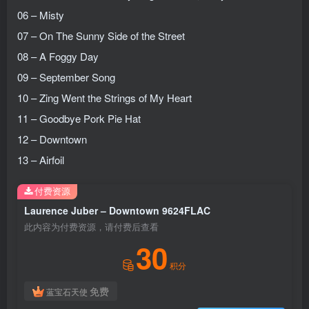
06 – Misty
07 – On The Sunny Side of the Street
08 – A Foggy Day
09 – September Song
10 – Zing Went the Strings of My Heart
11 – Goodbye Pork Pie Hat
12 – Downtown
13 – Airfoil
付费资源
Laurence Juber – Downtown 9624FLAC
此内容为付费资源，请付费后查看
30
积分
免费
蓝宝石天使