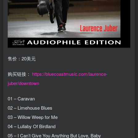
售价：20美元
购买链接：
https://bluecoastmusic.com/laurence-
juber/downtown
01 – Caravan
02 – Limehouse Blues
03 – Willow Weep for Me
04 – Lullaby Of Birdland
05 – I Can’t Give You Anything But Love, Baby