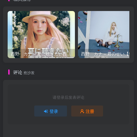
西野 カナ – 夏に聴きたい西野カナ2026【44.1kHz／16bit】日本区
西野 カナ – 
评论
抢沙发
请登录后发表评论
登录
注册