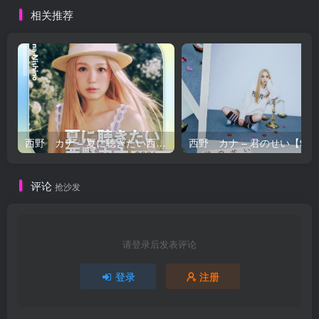
相关推荐
西野 カナ – 夏に聴きたい西野カナ2026【44.1kHz／16bit】日本区
西野 カナ – 
评论
抢沙发
请登录后发表评论
登录
注册