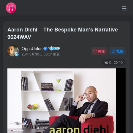
Aaron Diehl – The Bespoke Man’s Narrative
9624WAV
OppsUplus
关注
私信
25年3月30日 08:01更新
0
40