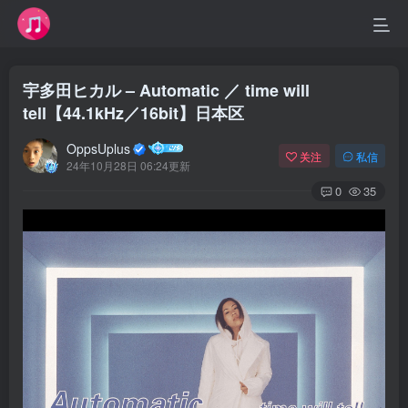
宇多田ヒカル – Automatic ／ time will
tell【44.1kHz／16bit】日本区
OppsUplus
关注
私信
24年10月28日 06:24更新
0
35