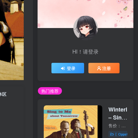
HI！请登录
登录
注册
热门推荐
日本区
Winterlark
– Sing
to Me
售价：9美元 购买链接：https://bluecoastmusic.com/winterlark/sing-to-me-about-tomorrow 01 - Sing to Me about Tomorrow02 - Ending with Heart Heart Heart03 - Sister04 - This Yellow Ma...
about
〖OppsUplu