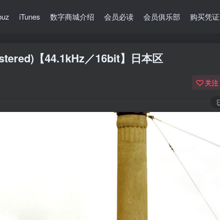
buz
iTunes
数字商城介绍
会员必读
会员俱乐部
购买凭证
stered)【44.1kHz／16bit】日本区
关注