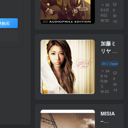
Tomorrow
25
4416WAV
年3月
0
30日
08:33
10
录购买
加藤ミ
リヤ –
ディア
〖OppsUplu
ロンリ
24
ーガー
年10
0
ル
月28
日
【44.1kHz
13
06:23
／
16bit】
日本区
MISIA
–