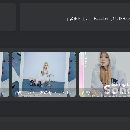
宇多田ヒカル - Passion【44.1kHz
西野 カナ – 君のせい【96kHz／24bit】日本区
西野 カナ – 君のせい【44.1kHz／16bit】日本区