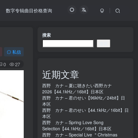
数字专辑曲目价格查询
搜索
搜索
私信
0
27
近期文章
西野 カナ – 夏に聴きたい西野カナ
2026【44.1kHz／16bit】日本区
西野 カナ – 君のせい【96kHz／24bit】日
本区
西野 カナ – 君のせい【44.1kHz／16bit】日
本区
西野 カナ – Spring Love Song
Selection【44.1kHz／16bit】日本区
西野 カナ – Special Live ＂Christmas