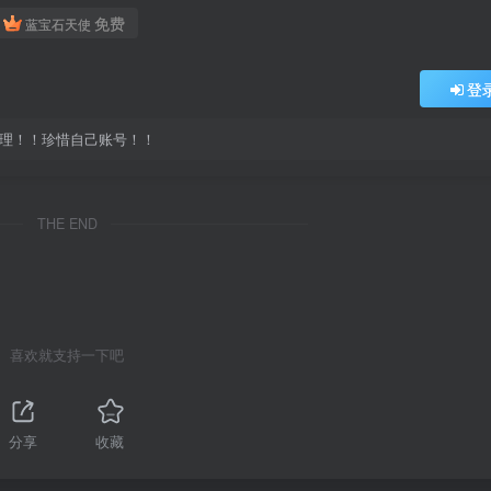
免费
蓝宝石天使
登
处理！！珍惜自己账号！！
THE END
喜欢就支持一下吧
分享
收藏