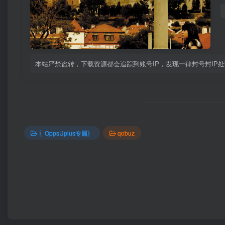
本站严禁盗转，下载资源都会追踪到账号IP，发现一律封号封IP
〖OppsUplus专属〗
qobuz