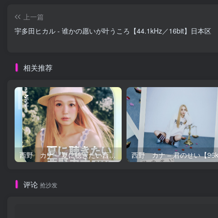
上一篇
宇多田ヒカル - 谁かの愿いが叶うころ【44.1kHz／16bit】日本区
相关推荐
西野 カナ – 夏に聴きたい西野カナ2026【44.1kHz／16bit】日本区
评论
抢沙发