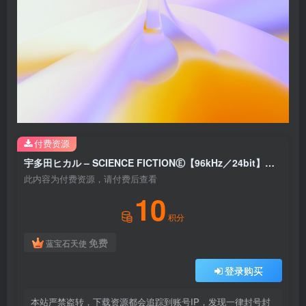
付费资源
宇多田ヒカル – SCIENCE FICTIONⒺ【96kHz／24bit】日本区
此内容为付费资源，请付费后查看
10
积分
免费
蓝宝石天使
登录购买
本站严禁盗转，下载资源都会追踪到账号IP，发现一律封号封