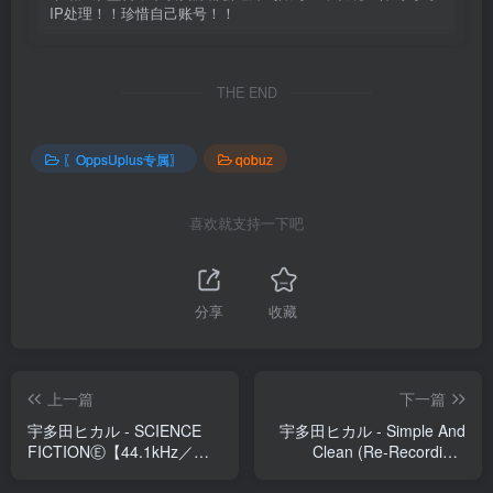
IP处理！！珍惜自己账号！！
THE END
〖OppsUplus专属〗
qobuz
喜欢就支持一下吧
分享
收藏
上一篇
下一篇
宇多田ヒカル - SCIENCE
宇多田ヒカル - Simple And
FICTIONⒺ【44.1kHz／
Clean (Re-Recording)
16bit】日本区
【44.1kHz／16bit】日本区