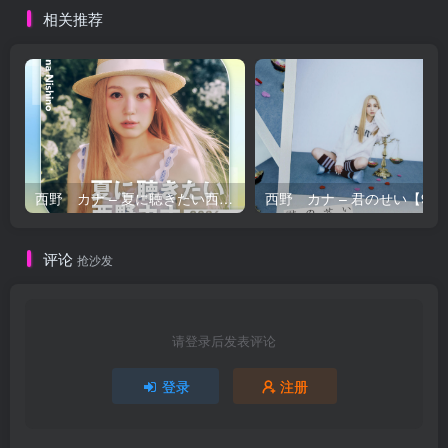
相关推荐
西野 カナ – 夏に聴きたい西野カナ2026【44.1kHz／16bit】日本区
西野 カナ – 
评论
抢沙发
请登录后发表评论
登录
注册