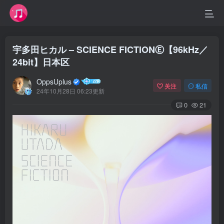
宇多田ヒカル – SCIENCE FICTIONⒺ【96kHz／
24bit】日本区
OppsUplus
关注
私信
24年10月28日 06:23更新
0
21