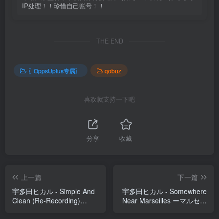
IP处理！！珍惜自己账号！！
THE END
〖OppsUplus专属〗
qobuz
喜欢就支持一下吧
分享
收藏
上一篇
下一篇
宇多田ヒカル - Simple And
宇多田ヒカル - Somewhere
Clean (Re-Recording)
Near Marseilles ーマルセイ
【44.1kHz／16bit】日本区
ユ辺りー (Sci-Fi Edit)
【96kHz／24bit】日本区