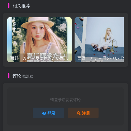
相关推荐
西野 カナ – 夏に聴きたい西野カナ2026【44.1kHz／16bit】日本区
西野 カナ – 
评论
抢沙发
请登录后发表评论
登录
注册