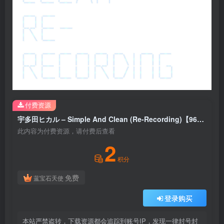
付费资源
宇多田ヒカル – Simple And Clean (Re-Recording)【96kHz／24bit】日本区
此内容为付费资源，请付费后查看
2
积分
免费
蓝宝石天使
登录购买
本站严禁盗转，下载资源都会追踪到账号IP，发现一律封号封