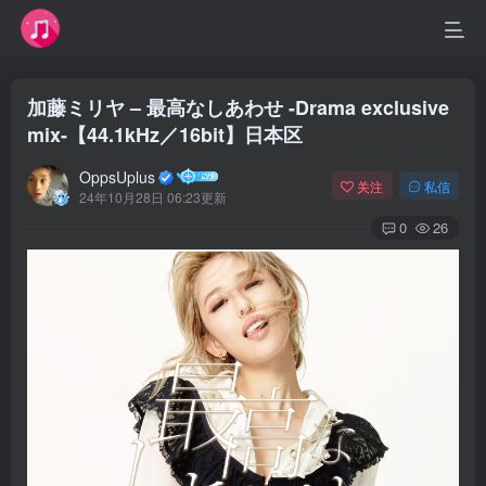
加藤ミリヤ – 最高なしあわせ -Drama exclusive
mix-【44.1kHz／16bit】日本区
OppsUplus
关注
私信
24年10月28日 06:23更新
0
26