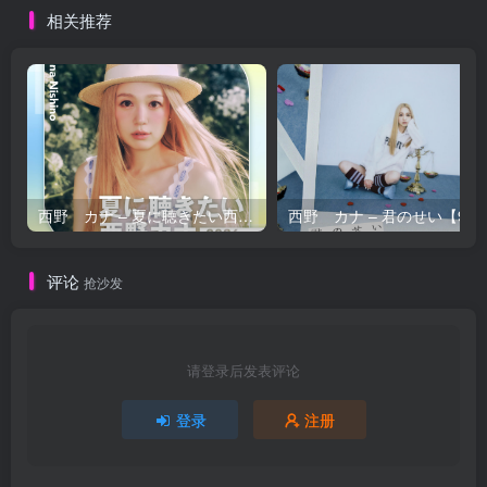
相关推荐
西野 カナ – 夏に聴きたい西野カナ2026【44.1kHz／16bit】日本区
西野 カナ – 
评论
抢沙发
请登录后发表评论
登录
注册