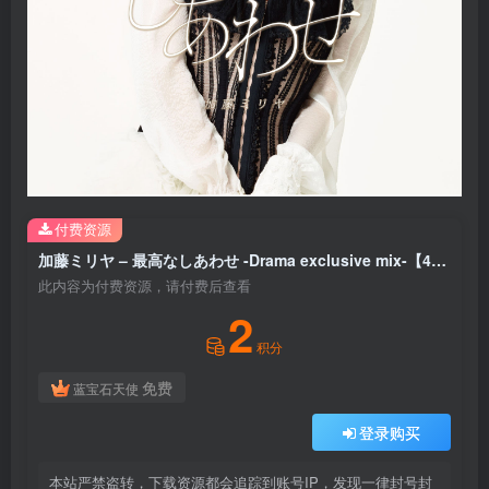
付费资源
加藤ミリヤ – 最高なしあわせ -Drama exclusive mix-【44.1kHz／16bit】日本区
此内容为付费资源，请付费后查看
2
积分
免费
蓝宝石天使
登录购买
本站严禁盗转，下载资源都会追踪到账号IP，发现一律封号封