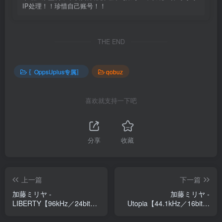
IP处理！！珍惜自己账号！！
THE END
〖OppsUplus专属〗
qobuz
喜欢就支持一下吧
分享
收藏
上一篇
下一篇
加藤ミリヤ -
加藤ミリヤ -
LIBERTY【96kHz／24bit】
Utopia【44.1kHz／16bit】
日本区
cf6y00yy3mj8a日本区