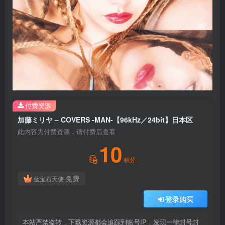
付费资源
加藤ミリヤ – COVERS -MAN-【96kHz／24bit】日本区
此内容为付费资源，请付费后查看
10
积分
免费
蓝宝石天使
登录购买
本站严禁盗转，下载资源都会追踪到账号IP，发现一律封号封