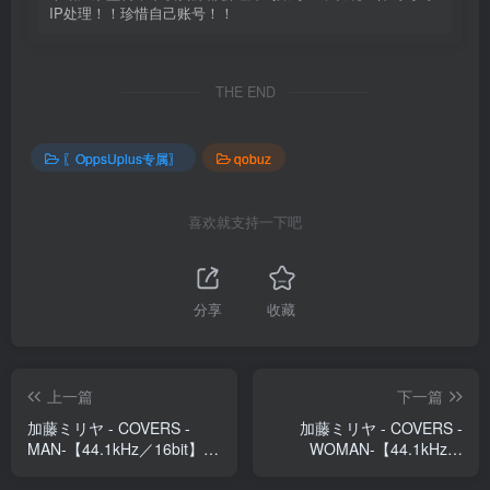
IP处理！！珍惜自己账号！！
THE END
〖OppsUplus专属〗
qobuz
喜欢就支持一下吧
分享
收藏
上一篇
下一篇
加藤ミリヤ - COVERS -
加藤ミリヤ - COVERS -
MAN-【44.1kHz／16bit】日
WOMAN-【44.1kHz／
本区
16bit】日本区