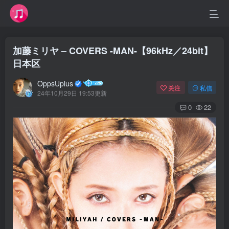
加藤ミリヤ – COVERS -MAN-【96kHz／24bit】
日本区
OppsUplus
关注
私信
24年10月29日 19:53更新
0
22