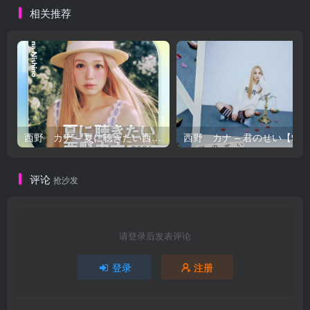
相关推荐
西野 カナ – 夏に聴きたい西野カナ2026【44.1kHz／16bit】日本区
西野 カナ – 
评论
抢沙发
请登录后发表评论
登录
注册