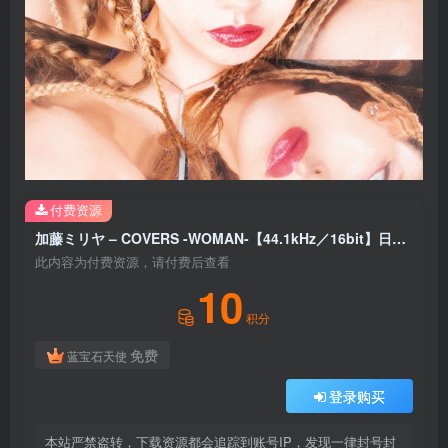
付费资源
加藤ミリヤ – COVERS -WOMAN-【44.1kHz／16bit】日本区
此内容为付费资源，请付费后查看
10
积分
免费
蓝宝石天使
登录购买
本站严禁盗转，下载资源都会追踪到账号IP，发现一律封号封