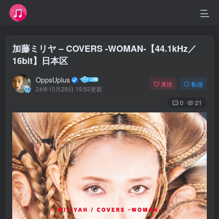
加藤ミリヤ – COVERS -WOMAN-【44.1kHz／
16bit】日本区
OppsUplus
关注
私信
24年10月29日 19:53更新
0
21