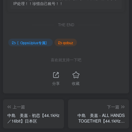
IP处理！！珍惜自己账号！！
THE END
〖OppsUplus专属〗
qobuz
喜欢就支持一下吧
分享
收藏
上一篇
下一篇
中島 美嘉 - 初恋【44.1kHz
中島 美嘉 - ALL HANDS
／16bit】日本区
TOGETHER【44.1kHz／
16bit】日本区