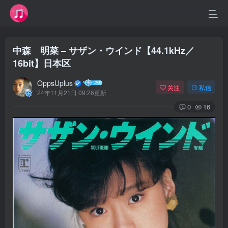
中森 明菜 – サザン・ウインド【44.1kHz／
16bit】日本区
OppsUplus
关注
私信
24年11月21日 09:26更新
0
16