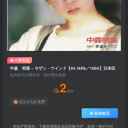
付费资源
中森 明菜 – サザン・ウインド【44.1kHz／16bit】日本区
此内容为付费资源，请付费后查看
2
积分
免费
蓝宝石天使
登录购买
本站严禁盗转，下载资源都会追踪到账号IP，发现一律封号封