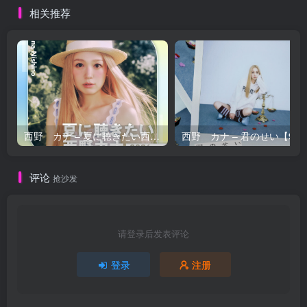
相关推荐
西野 カナ – 夏に聴きたい西野カナ2026【44.1kHz／16bit】日本区
西野 カナ – 
评论
抢沙发
请登录后发表评论
登录
注册