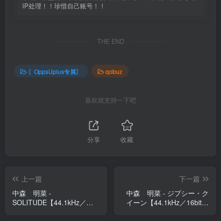
IP处理！！珍惜自己账号！！
THE END
〖OppsUplus专属〗
qobuz
喜欢就支持一下吧
分享
收藏
上一篇
下一篇
中森 明菜 -
中森 明菜 - ジプシー・ク
SOLITUDE【44.1kHz／
イーン【44.1kHz／16bit】
16bit】日本区
日本区