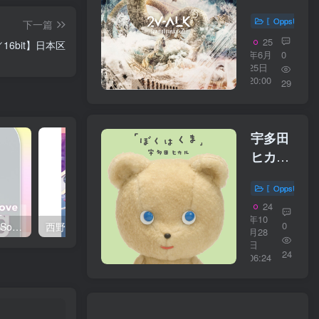
ALK【44.1
／
〖OppsUplu
下一篇
16bit】
25
16bit】日本区
日本区
年6月
0
25日
20:00
29
宇多田
ヒカル
– ぼく
〖OppsUplu
はくま
24
【44.1kHz
年10
0
西野 カナ – Spring Love Song Selection【44.1kHz／16bit】日本区
西野 カナ – Special Live ＂Christmas Magic＂【48kHz／24bit】日本区
／
月28
日
16bit】
24
06:24
日本区