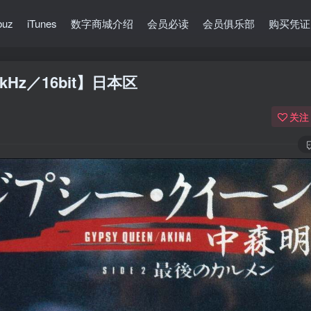
buz
iTunes
数字商城介绍
会员必读
会员俱乐部
购买凭证
Hz／16bit】日本区
关注