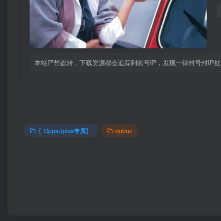
本站严禁盗转，下载资源都会追踪到账号IP，发现一律封号封IP
〖OppsUplus专属〗
qobuz