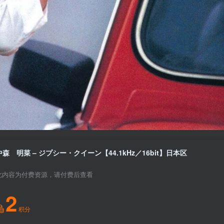
中森 明菜 – ジプシー・クイーン【44.1kHz／16bit】日本区
此内容为付费资源，请付费后查看
2
积分