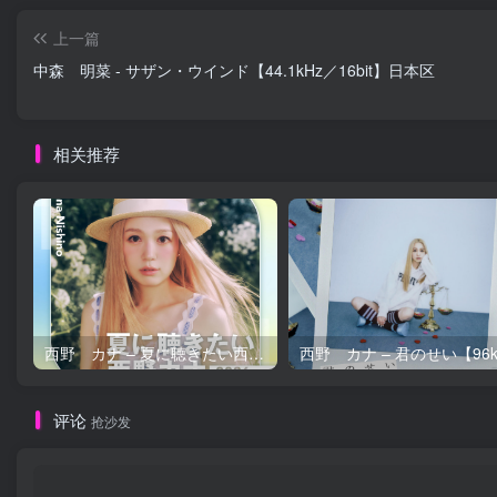
上一篇
中森 明菜 - サザン・ウインド【44.1kHz／16bit】日本区
相关推荐
西野 カナ – 夏に聴きたい西野カナ2026【44.1kHz／16bit】日本区
评论
抢沙发