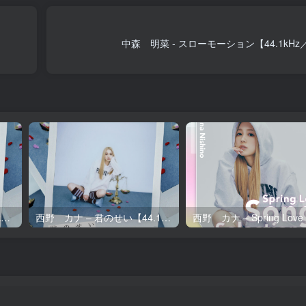
中森 明菜 - スローモーション【44.1kHz／
西野 カナ – 君のせい【96kHz／24bit】日本区
西野 カナ – 君のせい【44.1kHz／16bit】日本区