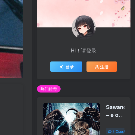
HI！请登录
登录
注册
热门推荐
SawanoHir
– e of
s
EP【96kHz
〖OppsUplu