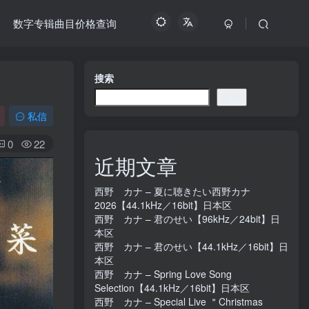
数字专辑曲目价格查询
搜索
搜索
私信
0
22
近期文章
西野 カナ – 夏に聴きたい西野カナ
2026【44.1kHz／16bit】日本区
西野 カナ – 君のせい【96kHz／24bit】日
本区
西野 カナ – 君のせい【44.1kHz／16bit】日
本区
西野 カナ – Spring Love Song
Selection【44.1kHz／16bit】日本区
西野 カナ – Special Live ＂Christmas