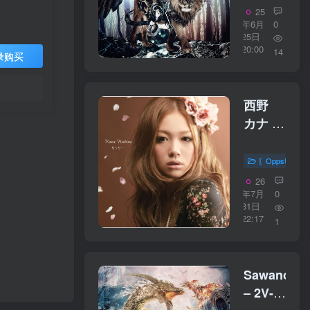
／
25
24bit】
年6月
0
25日
日本区
20:00
14
录购买
西野
カナ –
もっ
と…
〖OppsUplu
【44.1kHz
26
／
年7月
0
31日
16bit】
22:17
1
日本区
SawanoHir
– 2V-