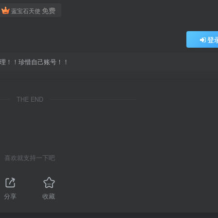
免费
蓝宝石天使
登
处理！！珍惜自己账号！！
THE END
喜欢就支持一下吧
分享
收藏