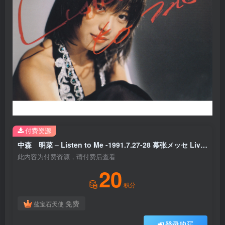
付费资源
中森 明菜 – Listen to Me -1991.7.27-28 幕张メッセ Live ＜2021 Lacquer Master Sound＞ (2021 Lacquer Master Sound)【96kHz／24bit】日本区
此内容为付费资源，请付费后查看
20
积分
免费
蓝宝石天使
登录购买