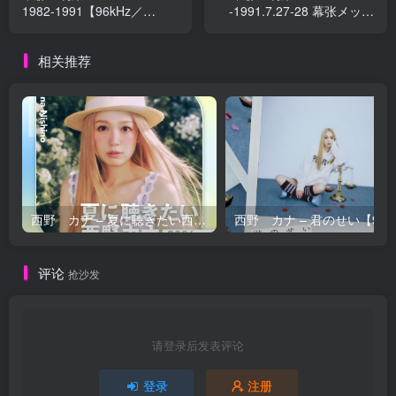
1982-1991【96kHz／
-1991.7.27-28 幕张メッセ
24bit】日本区
Live＜2021年30周年リマス
ター＞ (2021年30周年リマ
相关推荐
スター)【44.1kHz／16bit】
日本区
西野 カナ – 夏に聴きたい西野カナ2026【44.1kHz／16bit】日本区
西野 カナ – 
评论
抢沙发
请登录后发表评论
登录
注册