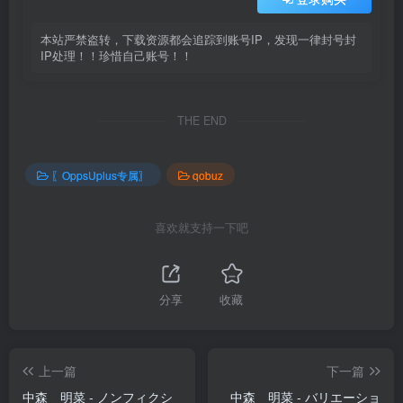
本站严禁盗转，下载资源都会追踪到账号IP，发现一律封号封
IP处理！！珍惜自己账号！！
THE END
〖OppsUplus专属〗
qobuz
喜欢就支持一下吧
分享
收藏
上一篇
下一篇
中森 明菜 - ノンフィクシ
中森 明菜 - バリエーショ