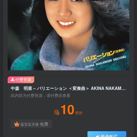
付费资源
中森 明菜 – バリエーション ＜変奏曲＞ AKINA NAKAMORI SECOND (+1; オリジナル・カラオケ付; 2022ラッカーマスターサウンド)【44.1kHz／16bit】日本区
此内容为付费资源，请付费后查看
10
积分
免费
蓝宝石天使
登录购买