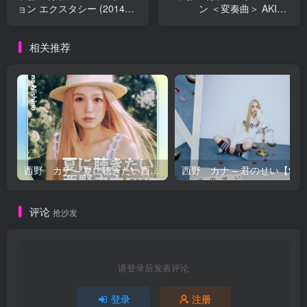
ョン エクスタシー (2014
ン ＜変奏曲＞ AKINA
Remaster)【44.1kHz／
NAKAMORI SECOND [2022
16bit】日本区
ラッカーマスターサウンド]
相关推荐
(+1; 2022 Lacquer Master
Sound)【96kHz／24bit】日
本区
西野 カナ – 夏に聴きたい西野カナ2026【44.1kHz／16bit】日本区
西野 カナ – 
评论
抢沙发
请登录后发表评论
登录
注册