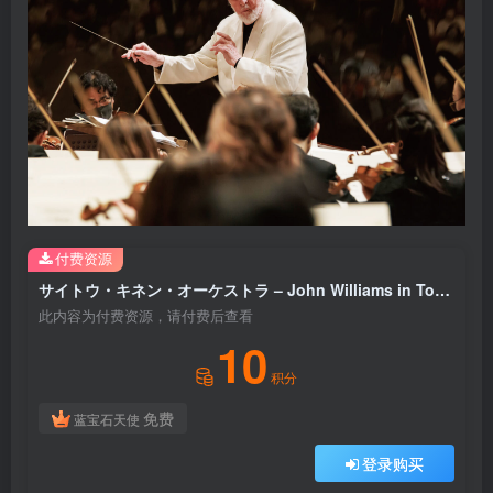
付费资源
サイトウ・キネン・オーケストラ – John Williams in Tokyo (2023年 サントリーホールにてライヴ録音)【96kHz／24bit】日本区
此内容为付费资源，请付费后查看
10
积分
免费
蓝宝石天使
登录购买