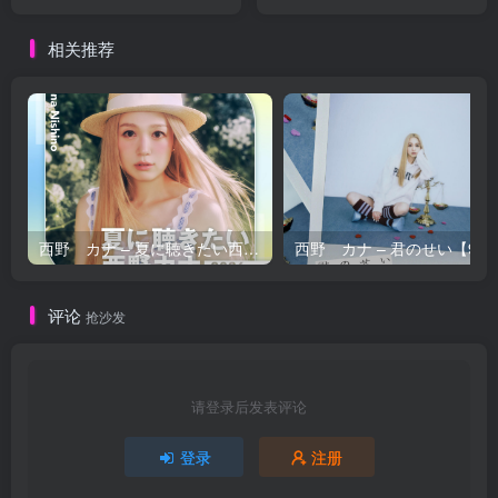
Tokyo (2023年 サントリー
トのテーマ (映画『シンドラ
ホールにてライヴ録音)
ーのリスト』から ／ 2023
相关推荐
【44.1kHz／16bit】日本区
年 サントリーホールにてラ
イヴ録音)【44.1kHz／
16bit】日本区
西野 カナ – 夏に聴きたい西野カナ2026【44.1kHz／16bit】日本区
西野 カナ – 
评论
抢沙发
请登录后发表评论
登录
注册