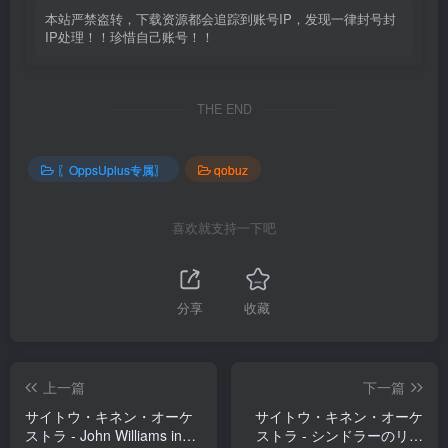
本站严禁盗转，下载资源都会追踪到账号IP，发现一律封号封
IP处理！！珍惜自己账号！！
THE END
〖OppsUplus专属〗
qobuz
喜欢就支持一下吧
分享
收藏
上一篇
下一篇
サイトウ・キネン・オーケ
サイトウ・キネン・オーケ
ストラ - John Williams in
ストラ - シンドラーのリス