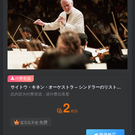
付费资源
サイトウ・キネン・オーケストラ – シンドラーのリストのテーマ (映画『シンドラーのリスト』から ／ 2023年 サントリーホールにてライヴ録音)【44.1kHz／16bit】日本区
此内容为付费资源，请付费后查看
2
积分
免费
蓝宝石天使
登录购买