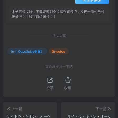
本站严禁盗转，下载资源都会追踪到账号IP，发现一律封号封
IP处理！！珍惜自己账号！！
THE END
〖OppsUplus专属〗
qobuz
喜欢就支持一下吧
分享
收藏
上一篇
下一篇
サイトウ・キネン・オーケ
サイトウ・キネン・オーケ