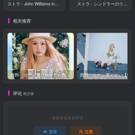
ストラ - John Williams in
ストラ - シンドラーのリス
Tokyo (2023年 サントリー
トのテーマ (映画『シンドラ
ホールにてライヴ録音)
ーのリスト』から ／ 2023
相关推荐
【96kHz／24bit】日本区
年 サントリーホールにてラ
イヴ録音)【96kHz／24bit】
日本区
西野 カナ – 夏に聴きたい西野カナ2026【44.1kHz／16bit】日本区
西野 カナ – 
评论
抢沙发
请登录后发表评论
登录
注册