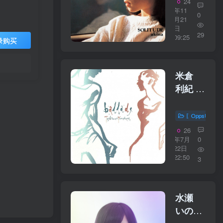
24
2014
年11
0
Remaster)
月21
日
【44.1kHz
29
09:25
录购买
／
16bit】
日本区
米倉
利紀 –
ballads【4
／
〖OppsUplu
16bit】
26
日本区
年7月
0
22日
22:50
3
水瀬
いのり