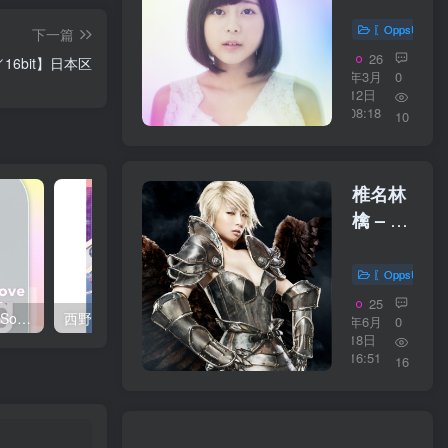
– 夢の
つぼみ
〖OppsUplu
下一篇
【44.1kHz
26
z／16bit】日本区
／
年3月
0
12日
16bit】
08:18
10
日本区
椎名林
檎 – 鶏
と蛇と
豚
〖OppsUplu
【96kHz
25
西野 カナ – Spring Love Song Selection【44.1kHz／16bit】日本区
西野 カナ – Special Live ＂Christmas Magic＂【48kHz／24bit】日本区
／
年6月
0
18日
24bit】
16:51
16
日本区