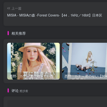
上一篇
MISIA - MISIAの森 -Forest Covers-【44．1kHz／16bit】日本区
相关推荐
西野 カナ – 夏に聴きたい西野カナ2026【44.1kHz／16bit】日本区
评论
抢沙发