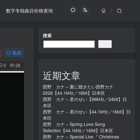
数字专辑曲目价格查询
搜索
搜索
私信
0
28
近期文章
西野 カナ – 夏に聴きたい西野カナ
2026【44.1kHz／16bit】日本区
西野 カナ – 君のせい【96kHz／24bit】日
本区
西野 カナ – 君のせい【44.1kHz／16bit】日
本区
西野 カナ – Spring Love Song
Selection【44.1kHz／16bit】日本区
西野 カナ – Special Live ＂Christmas