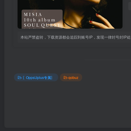
本站严禁盗转，下载资源都会追踪到账号IP，发现一律封号封IP
〖OppsUplus专属〗
qobuz