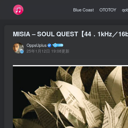
Blue Coast
OTOTOY
qo
MISIA – SOUL QUEST【44．1kHz／1
OppsUplus
25年1月12日 19:08更新