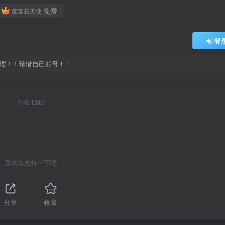
免费
蓝宝石天使
登
处理！！珍惜自己账号！！
THE END
喜欢就支持一下吧
分享
收藏