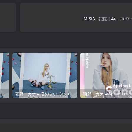
MISIA - 記憶【44．1kH
西野 カナ – 君のせい【96kHz／24bit】日本区
西野 カナ – 君のせい【44.1kHz／16bit】日本区