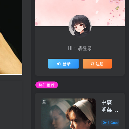
HI！请登录
登录
注册
热门推荐
中森
明菜 –
SOLITUDE
〖OppsUplu
(+3;