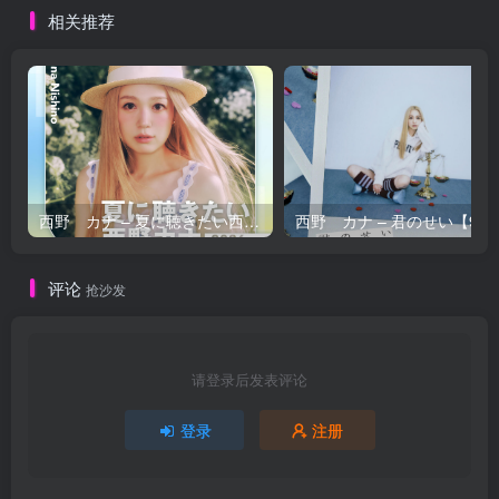
相关推荐
西野 カナ – 夏に聴きたい西野カナ2026【44.1kHz／16bit】日本区
西野 カナ – 
评论
抢沙发
请登录后发表评论
登录
注册