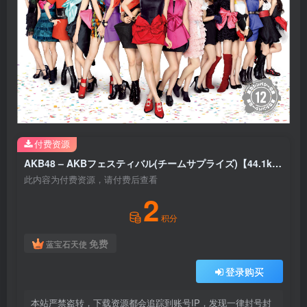
付费资源
AKB48 – AKBフェスティバル(チームサプライズ)【44.1kHz／16bit】日本区
此内容为付费资源，请付费后查看
2
积分
免费
蓝宝石天使
登录购买
本站严禁盗转，下载资源都会追踪到账号IP，发现一律封号封