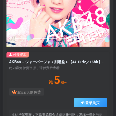
付费资源
AKB48 – ジャーバージャ＜剧场盘＞【44.1kHz／16bit】日本区
此内容为付费资源，请付费后查看
5
积分
免费
蓝宝石天使
登录购买
本站严禁盗转，下载资源都会追踪到账号IP，发现一律封号封