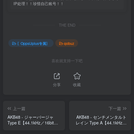
IP处理！！珍惜自己账号！！
THE END
〖OppsUplus专属〗
qobuz
喜欢就支持一下吧
分享
收藏
上一篇
下一篇
AKB48 - ジャーバージャ
AKB48 - センチメンタルト
Type E【44.1kHz／16bit】
レイン Type A【44.1kHz／
日本区
16bit】日本区