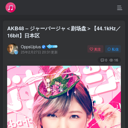
AKB48 – ジャーバージャ＜剧场盘＞【44.1kHz／
16bit】日本区
OppsUplus
关注
私信
25年2月27日 20:31更新
0
16