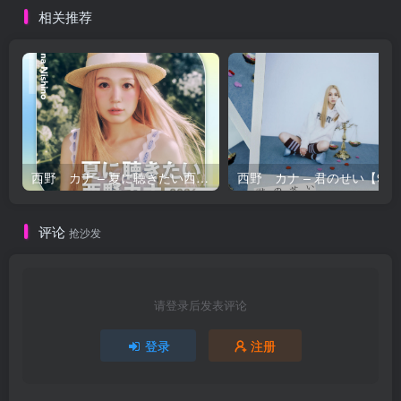
相关推荐
西野 カナ – 夏に聴きたい西野カナ2026【44.1kHz／16bit】日本区
西野 カナ – 
评论
抢沙发
请登录后发表评论
登录
注册